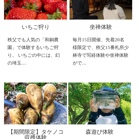
いちご狩り
坐禅体験
秩父でも人気の「和銅農
毎月15日開催、先着20名
園」で体験するいちご狩
様限定で、秩父15番札所少
り。 いちごの中には、幻
林寺で写経体験や坐禅体験
の埼玉…
がで…
【期間限定】タケノコ
森遊び体験
収穫体験