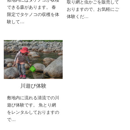
取り網と虫かごを販売して
できる森があります。 春
おりますので、お気軽にご
限定でタケノコの収穫を体
体験くだ…
験して…
川遊び体験
敷地内に流れる清流での川
遊び体験です。 魚とり網
をレンタルしておりますの
で…