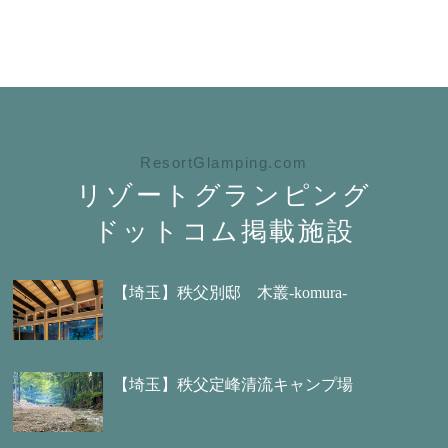
ResortGlamping.com
リゾートグランピング
ドットコム掲載施設
【埼玉】秩父別邸 木叢-komura-
【埼玉】秩父定峰清流キャンプ場