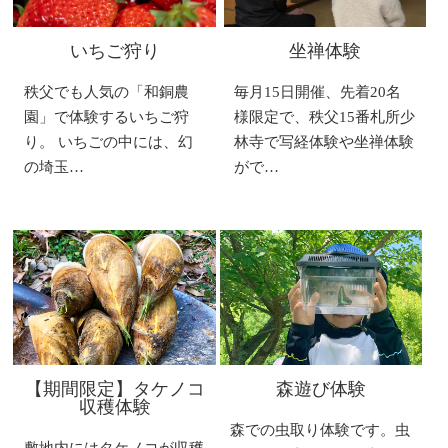
いちご狩り
坐禅体験
秩父でも人気の「和銅農
毎月15日開催、先着20名
園」で体験するいちご狩
様限定で、秩父15番札所少
り。 いちごの中には、幻
林寺で写経体験や坐禅体験
の埼玉…
がで…
【期間限定】タケノコ
森遊び体験
収穫体験
森での虫取り体験です。虫
敷地内にはタケノコが収穫