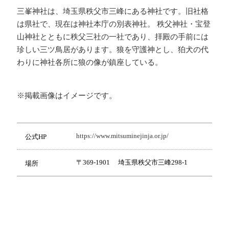
三峯神社は、埼玉県秩父市三峰にある神社です。旧社格
は県社で、現在は神社本庁の別表神社。 秩父神社・宝登
山神社とともに秩父三社の一社であり、拝殿の手前には
珍しい三ツ鳥居があります。狼を守護神とし、狛犬の代
わりに神社各所に狼の像が鎮座している。
※掲載画像はイメージです。
https://www.mitsuminejinja.or.jp/
公式HP
〒369-1901 埼玉県秩父市三峰298-1
場所