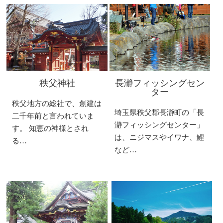
秩父神社
長瀞フィッシングセン
ター
秩父地方の総社で、創建は
埼玉県秩父郡長瀞町の「長
二千年前と言われていま
瀞フィッシングセンター」
す。 知恵の神様とされ
は、ニジマスやイワナ、鯉
る…
など…