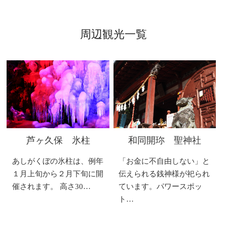
周辺観光一覧
芦ヶ久保 氷柱
和同開珎 聖神社
あしがくぼの氷柱は、例年
「お金に不自由しない」と
１月上旬から２月下旬に開
伝えられる銭神様が祀られ
催されます。 高さ30…
ています。パワースポッ
ト…