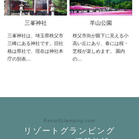
三峯神社
羊山公園
三峯神社は、埼玉県秩父市
秩父市街が眼下に見える小
三峰にある神社です。旧社
高い丘にあり、春には桜・
格は県社で、現在は神社本
芝桜が楽しめます。 園内
庁の別表…
の…
ResortGlamping.com
リゾートグランピング